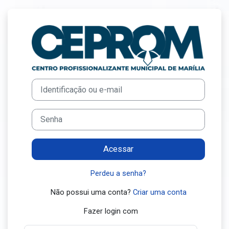
Ir para o conteúdo principal
Acesso a EAD 
Avançar para criar nova conta
Identificação ou e-mail
Senha
Acessar
Perdeu a senha?
Não possui uma conta?
Criar uma conta
Fazer login com