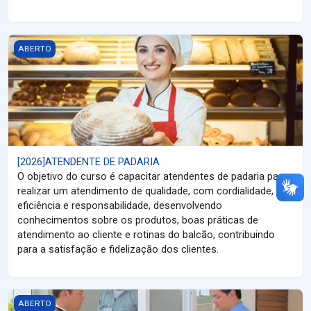
[2026]ATENDENTE DE PADARIA
ABERTO
[2026]ATENDENTE DE PADARIA
O objetivo do curso é capacitar atendentes de padaria para
realizar um atendimento de qualidade, com cordialidade,
eficiência e responsabilidade, desenvolvendo
conhecimentos sobre os produtos, boas práticas de
atendimento ao cliente e rotinas do balcão, contribuindo
para a satisfação e fidelização dos clientes.
[2026]PORTEIRO E VIGIA
ABERTO