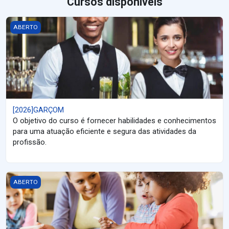
Cursos disponíveis
[2026]GARÇOM
ABERTO
[2026]GARÇOM
O objetivo do curso é fornecer habilidades e conhecimentos
para uma atuação eficiente e segura das atividades da
profissão.
[2026] CUIDADOR INFANTIL
ABERTO